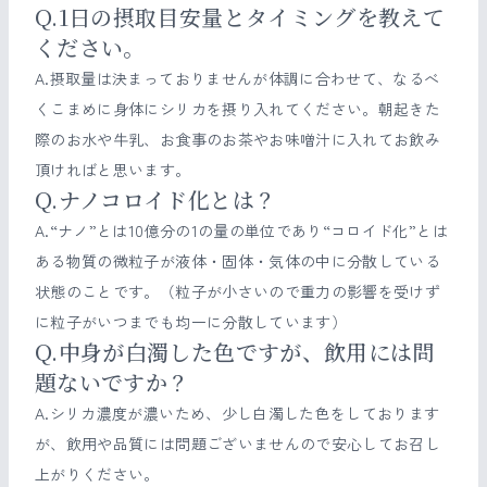
Q.1日の摂取目安量とタイミングを教えて
ください。
A.摂取量は決まっておりませんが体調に合わせて、なるべ
くこまめに身体にシリカを摂り入れてください。朝起きた
際のお水や牛乳、お食事のお茶やお味噌汁に入れてお飲み
頂ければと思います。
Q.ナノコロイド化とは？
A.“ナノ”とは10億分の1の量の単位であり“コロイド化”とは
ある物質の微粒子が液体・固体・気体の中に分散している
状態のことです。（粒子が小さいので重力の影響を受けず
に粒子がいつまでも均一に分散しています）
Q.中身が白濁した色ですが、飲用には問
題ないですか？
A.シリカ濃度が濃いため、少し白濁した色をしております
が、飲用や品質には問題ございませんので安心してお召し
上がりください。