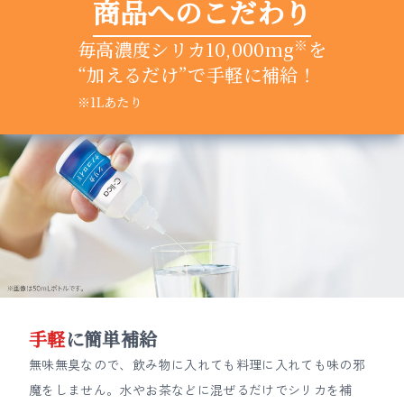
商品へのこだわり
※
毎高濃度シリカ10,000mg
を
“加えるだけ”で手軽に補給！
※1Lあたり
手軽
に簡単補給
無味無臭なので、飲み物に入れても料理に入れても味の邪
魔をしません。水やお茶などに混ぜるだけでシリカを補