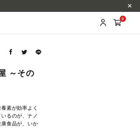
0
ア
屋 ～その
栄養素が効率よく
ているのが、ナノ
健康食品が、いか