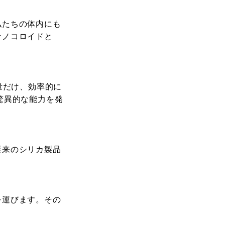
私たちの体内にも
ナノコロイドと
要な量だけ、効率的に
驚異的な能力を発
従来のシリカ製品
を運びます。その
。